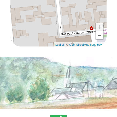
+
−
Leaflet
| ©
OpenStreetMap contributors