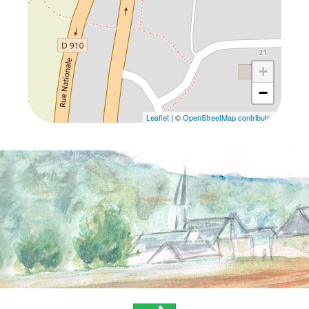
+
−
Leaflet
| ©
OpenStreetMap contributors